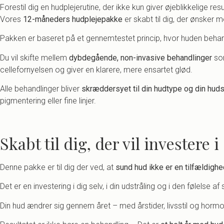
Forestil dig en hudplejerutine, der ikke kun giver øjeblikkelige re
Vores
12-måneders hudplejepakke
er skabt til dig, der ønsker 
Pakken er baseret på et gennemtestet princip, hvor huden beha
Du vil skifte mellem
dybdegående, non-invasive behandlinger
som
cellefornyelsen og giver en klarere, mere ensartet glød.
Alle behandlinger bliver
skræddersyet til din hudtype og din huds 
pigmentering eller fine linjer.
Skabt til dig, der vil investere 
Denne pakke er til dig der ved, at
sund hud ikke er en tilfældighe
Det er en investering i dig selv, i din udstråling og i den følelse a
Din hud ændrer sig gennem året – med årstider, livsstil og horm