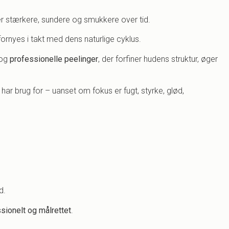
er stærkere, sundere og smukkere over tid.
ornyes i takt med dens naturlige cyklus.
 og
professionelle peelinger
, der forfiner hudens struktur, øger
n har brug for – uanset om fokus er fugt, styrke, glød,
d.
sionelt og målrettet
.