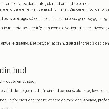
sultater, men arbejder strategisk med din hud hele året.
mere end bare en enkelt behandling – men ønsker en hud, der bliv
ndles
hver 6. uge
, så den hele tiden stimuleres, genopbygges og f
 fx mesoterapi, der tilfører huden aktive ingredienser i dybden,
aktuelle tilstand
. Det betyder, at din hud altid får præcis det, de
i din hud
d – det er en strategi
.
f selvtillid, der følger med, når din hud ser sund, stærk og levende u
oner. Derfor giver det mening at arbejde med den
løbende, profes