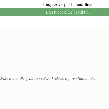
1.199,00
kr.
per behandling
Læs mere eller bestil tid
 første behandling var ren selvforkælelse og min hud stråler