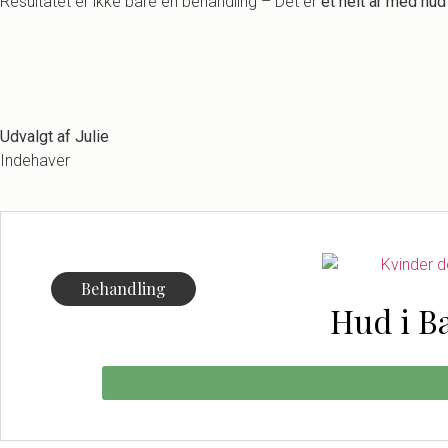
Resultatet er ikke bare en behandling – Det er
et helt år med hud
Udvalgt af Julie
Indehaver
Behandling
Hud i B