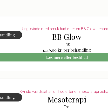
BB Glow
handling
Fra:
1.149,00
kr.
per behandling
Læs mere eller bestil tid
Mesoterapi
handling
Fra: