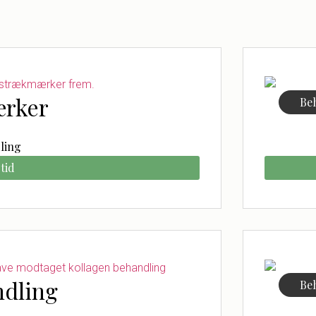
ærker
Be
ling
tid
ndling
Be