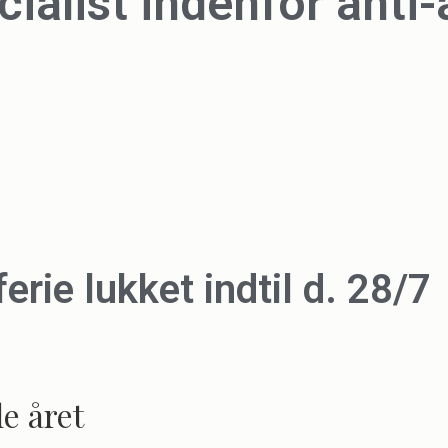
cialist indenfor anti
rie lukket indtil d. 28/7
e året