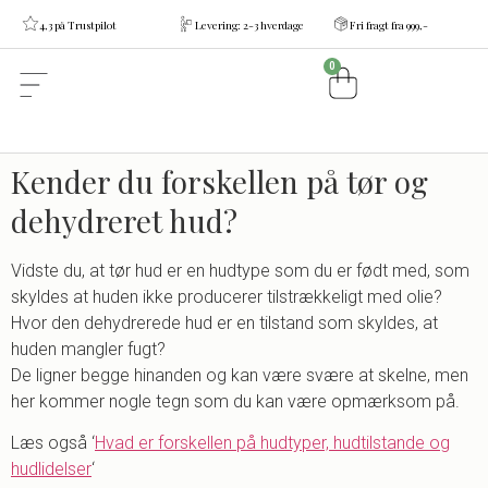
4,3 på Trustpilot
Levering: 2-3 hverdage
Fri fragt fra 999,-
0
Kender du forskellen på tør og
dehydreret hud?
Vidste du, at tør hud er en hudtype som du er født med, som
skyldes at huden ikke producerer tilstrækkeligt med olie?
Hvor den dehydrerede hud er en tilstand som skyldes, at
huden mangler fugt?
De ligner begge hinanden og kan være svære at skelne, men
her kommer nogle tegn som du kan være opmærksom på.
Læs også ‘
Hvad er forskellen på hudtyper, hudtilstande og
hudlidelser
‘