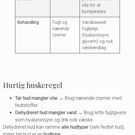
olie for at
kompensere
Behandling
Fugt og
Vandbaseret
nærende
fugtpleje
cremer
(hyaluronsyre,
glycerin) og nok
væskeindtag
Hurtig huskeregel
Tør hud mangler olie
→ Brug nærende cremer med
fedtstoffer.
Dehydreret hud mangler vand
→ Brug lette fugtgivere
som hyaluronsyre og drik nok væske.
Dehydreret hud kan ramme
alle hudtyper
(selv fedtet hud),
mens tør hud er en
hudtype