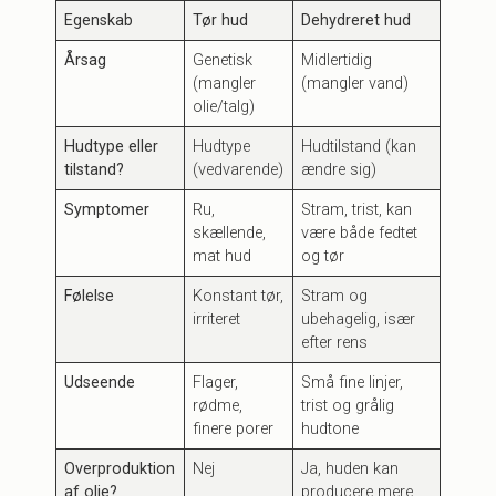
Egenskab
Tør hud
Dehydreret hud
Årsag
Genetisk
Midlertidig
(mangler
(mangler vand)
olie/talg)
Hudtype eller
Hudtype
Hudtilstand (kan
tilstand?
(vedvarende)
ændre sig)
Symptomer
Ru,
Stram, trist, kan
skællende,
være både fedtet
mat hud
og tør
Følelse
Konstant tør,
Stram og
irriteret
ubehagelig, især
efter rens
Udseende
Flager,
Små fine linjer,
rødme,
trist og grålig
finere porer
hudtone
Overproduktion
Nej
Ja, huden kan
af olie?
producere mere